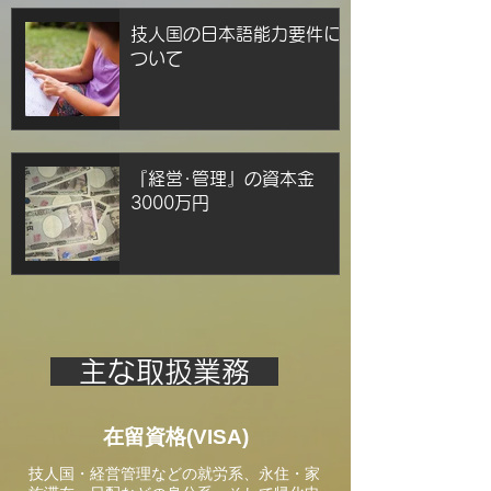
技人国の日本語能力要件に
ついて
『経営･管理』の資本金
3000万円
主な取扱業務
在留資格(VISA)
技人国・経営管理などの就労系、永住・家