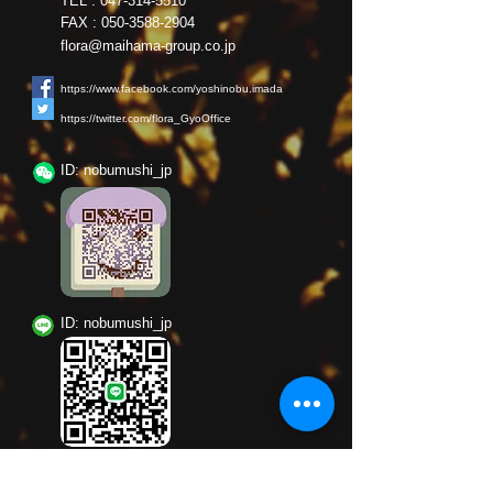
TEL :
047-314-5510
FAX :
050-3588-2904
flora@maihama-group.co.jp
https://www.facebook.com/yoshinobu.imada
https://twitter.com/flora_GyoOffice
ID: nobumushi_jp
ID: nobumushi_jp