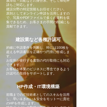
族滞在・日配などの身分系、そして帰化申
請も
ご対応します。
建設分野の特定技能もお任せください。
原則としてオンライン申請を活用しますの
で、写真やPDFファイルで多くの資料を収
集できるため、お客さまの手間の削減にも
貢献できます。
建設業など各種許認可
的確に申請要件を判断し、時には100枚を
超える申請書
類を正確かつ円滑に作成しま
す。
お役所が発行する書類の代行取得にも対応
できます。
お客様が本業のビジネスに専念できるよう
許認可の取得
をサポートします
。
HP作成・IT環境構築
前職までのIT技術者としてのスキルを活用
し、
早い＆きれい＆安全をモットーに貴社
のHPを作成します。