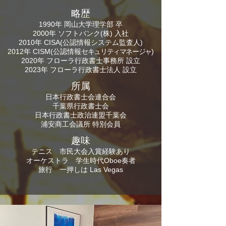
略歴
1990年 岡山
大学理学部 卒
2000年 ソフトバンク(株) 入社
2010年 CISA(公認情報システム監査人)
​2012年 CISM(公認情報
セキュリティマネージャ
)
2020年 フローラ行政書士事務所 設立
2023年 フローラ行政書士法人 設立
所属
日本行政書士会連合会
千葉県行政書士会
日本行政書士政治連盟千葉会
浦安商工会議所 特別会員
​趣味
テニス 市民大会
入賞経験あり
オーケストラ 学生時代Oboe奏者
旅行 一押しは Las Vegas