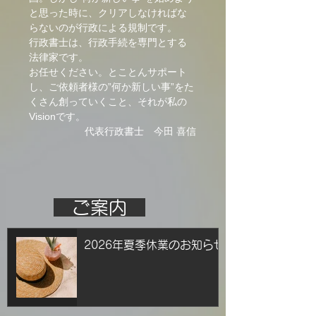
と思った時に、クリアしなければな
らないのが行政による規制です。
行政書士は、行政手続を専門とする
法律家です。
お任せください。とことんサポート
し、ご依頼者様の”何か新しい事”をた
くさん創っていくこと、それが私の
Visionです。
代表行政書士 今田 喜信
ご案内
2026年夏季休業のお知らせ