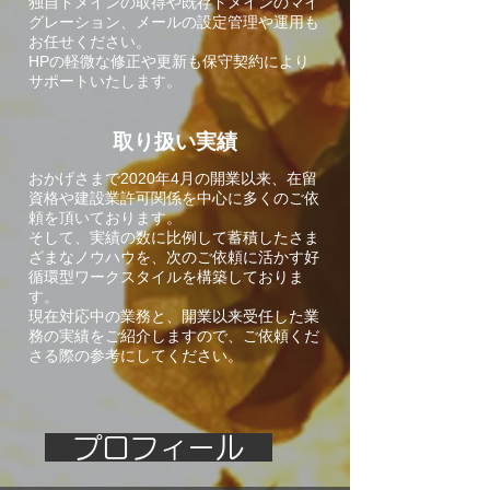
独自ドメインの取得や既存ドメインのマイ
グレーション、メールの設定管理や運用も
お任せください。
HPの軽微な修正や更新も保守契約により
サポートいたします。
取り扱い実績
おかげさまで2020年4月の開業以来、在留
資格や建設業許可関係を中心に多くのご依
頼を頂いております。
そして、
実績の数に比例して蓄積したさま
ざまなノウハウを、次のご依頼に活かす好
循環型ワークスタイルを構築しておりま
す。
現在対応中の業務と、開業以来受任した業
務の実績をご紹介しますので、ご依頼くだ
さる際の参考にしてください。
プロフィール