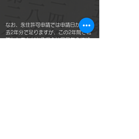
なお、永住許可申請では申請日から過
去2年分で足りますが、この2年間で転
職したことがある場合は国民年金に加
入していた期間があるかも知れませ
ん。この場合は、国民年金の保険料領
収証書のコピーも必要書類となります
ので、ご注意ください。
保険料領収証
書（写し
在留資格(VISA)
すべて表示
関連記事