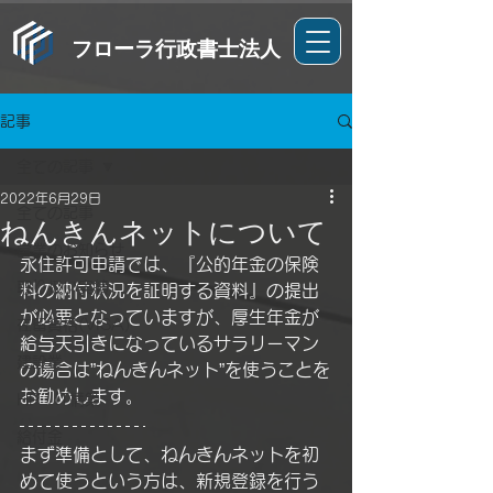
フローラ行政書士法人
記事
全ての記事
2022年6月29日
全ての記事
ねんきんネットについて
営業のお知らせ
永住許可申請では、『公的年金の保険
取り扱い実績
料の納付状況を証明する資料』の提出
が必要となっていますが、厚生年金が
在留資格(VISA)
給与天引きになっているサラリーマン
建設業
の場合は”ねんきんネット”を使うことを
お勧めします。
HP・IT構築
給付金
まず準備として、ねんきんネットを初
めて使うという方は、新規登録を行う